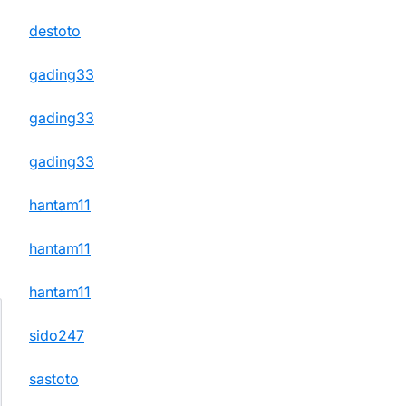
destoto
gading33
gading33
gading33
hantam11
hantam11
hantam11
sido247
sastoto