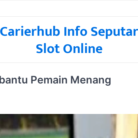
Carierhub Info Seputa
Slot Online
mbantu Pemain Menang