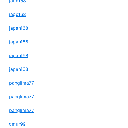
jago168
jago168
japan168
japan168
japan168
japan168
panglima77
panglima77
panglima77
timur99