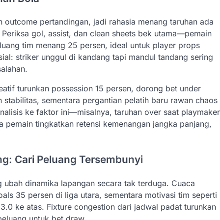
en outcome pertandingan, jadi rahasia menang taruhan ada
s. Periksa gol, assist, dan clean sheets bek utama—pemain
eluang tim menang 25 persen, ideal untuk player props
ial: striker unggul di kandang tapi mandul tandang sering
salahan.
eatif turunkan possession 15 persen, dorong bet under
an stabilitas, sementara pergantian pelatih baru rawan chaos
analisis ke faktor ini—misalnya, taruhan over saat playmaker
ta pemain tingkatkan retensi kemenangan jangka panjang,
ing: Cari Peluang Tersembunyi
ing ubah dinamika lapangan secara tak terduga. Cuaca
s 35 persen di liga utara, sementara motivasi tim seperti
 3.0 ke atas. Fixture congestion dari jadwal padat turunkan
 peluang untuk bet draw.