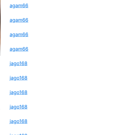
agam66
agam66
agam66
agam66
jago168
jago168
jago168
jago168
k
jago168