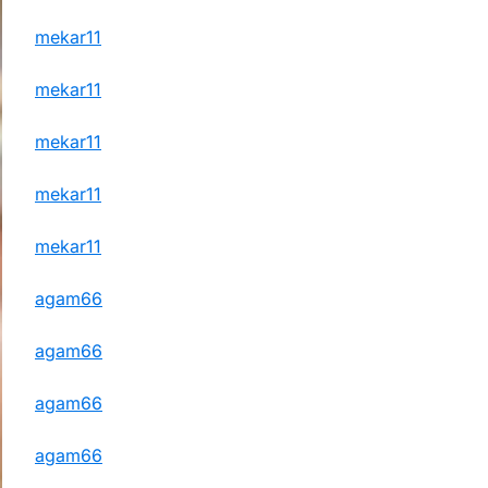
mekar11
mekar11
mekar11
mekar11
mekar11
agam66
agam66
agam66
agam66