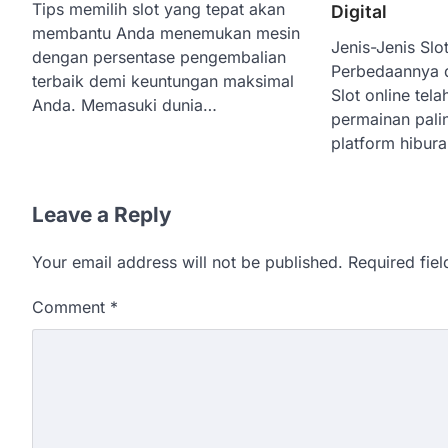
Tips memilih slot yang tepat akan
Digital
membantu Anda menemukan mesin
Jenis-Jenis Slo
dengan persentase pengembalian
Perbedaannya di
terbaik demi keuntungan maksimal
Slot online tela
Anda. Memasuki dunia…
permainan pali
platform hibur
Leave a Reply
Your email address will not be published.
Required fie
Comment
*