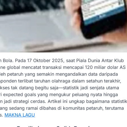
Bola. Pada 17 Oktober 2025, saat Piala Dunia Antar Klub
line global mencatat transaksi mencapai 120 miliar dolar AS
oleh petaruh yang semakin mengandalkan data daripada
sponden terlibat taruhan olahraga dalam setahun terakhir,
es tak datang begitu saja—statistik jadi senjata utama
ari expected goals yang mengukur peluang nyata hingga
 jadi strategi cerdas. Artikel ini ungkap bagaimana statisti
ang sedang ramai dibahas di komunitas petaruh, terutama
is.
MAKNA LAGU