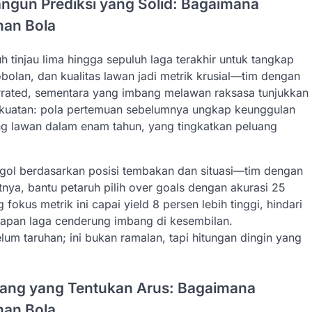
Bangun Prediksi yang Solid: Bagaimana
han Bola
uh tinjau lima hingga sepuluh laga terakhir untuk tangkap
bolan, dan kualitas lawan jadi metrik krusial—tim dengan
rrated, sementara yang imbang melawan raksasa tunjukkan
ekuatan: pola pertemuan sebelumnya ungkap keunggulan
ang lawan dalam enam tahun, yang tingkatkan peluang
g gol berdasarkan posisi tembakan dan situasi—tim dengan
utnya, bantu petaruh pilih over goals dengan akurasi 25
 fokus metrik ini capai yield 8 persen lebih tinggi, hindari
elapan laga cenderung imbang di kesembilan.
um taruhan; ini bukan ramalan, tapi hitungan dingin yang
intang yang Tentukan Arus: Bagaimana
han Bola