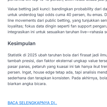
Value betting jadi kunci: bandingkan probability dari d
untuk underdog tapi odds cuma 40 persen, itu emas. Di 
line movements dari public betting, yang tunjukkan sen
loyalitas; fokus data dingin seperti fan support pengar
integrasikan ini untuk sesuaikan taruhan live—rahasia 
Kesimpulan
Statistik di 2025 ubah taruhan bola dari firasat jadi i
tambah presisi, dan faktor eksternal ungkap value ters
pasar panas, petaruh yang kuasai ini tak hanya ikut tre
persen. Ingat, house edge tetap ada, tapi analisis me
sederhana dan terapkan konsisten. Pada akhirnya, bol
biarkan angka bicara.
BACA SELENGKAPNYA DI..