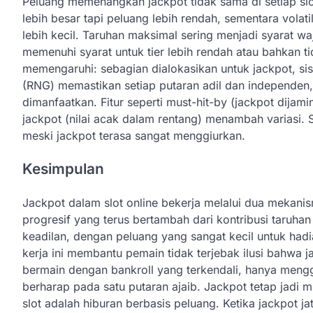
Peluang memenangkan jackpot tidak sama di setiap slot.
lebih besar tapi peluang lebih rendah, sementara volat
lebih kecil. Taruhan maksimal sering menjadi syarat wa
memenuhi syarat untuk tier lebih rendah atau bahkan ti
memengaruhi: sebagian dialokasikan untuk jackpot, s
(RNG) memastikan setiap putaran adil dan independen, 
dimanfaatkan. Fitur seperti must-hit-by (jackpot dijami
jackpot (nilai acak dalam rentang) menambah variasi. 
meski jackpot terasa sangat menggiurkan.
Kesimpulan
Jackpot dalam slot online bekerja melalui dua mekanis
progresif yang terus bertambah dari kontribusi taru
keadilan, dengan peluang yang sangat kecil untuk ha
kerja ini membantu pemain tidak terjebak ilusi bahwa ja
bermain dengan bankroll yang terkendali, hanya mengg
berharap pada satu putaran ajaib. Jackpot tetap jadi m
slot adalah hiburan berbasis peluang. Ketika jackpot j