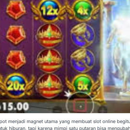
kpot menjadi magnet utama yang membuat slot online begit
tuk hiburan, tapi karena mimpi satu putaran bisa menguba