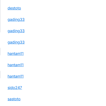
destoto
gading33
gading33
gading33
hantam11
hantam11
hantam11
sido247
sastoto