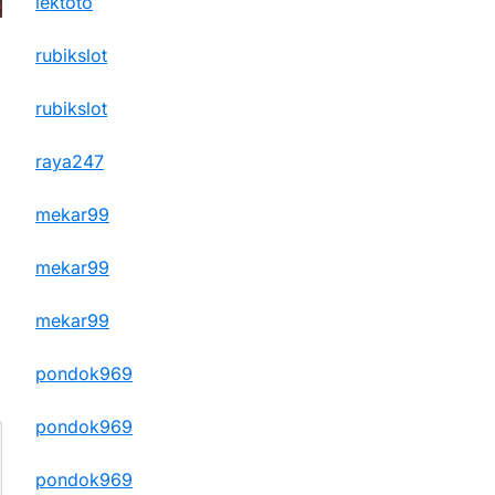
lektoto
rubikslot
rubikslot
raya247
i
mekar99
mekar99
mekar99
pondok969
pondok969
pondok969