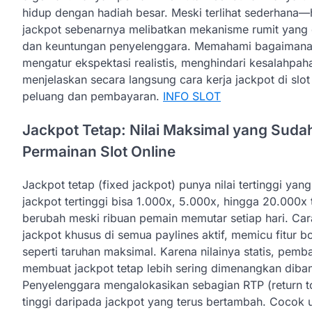
hidup dengan hadiah besar. Meski terlihat sederhana—
jackpot sebenarnya melibatkan mekanisme rumit yang
dan keuntungan penyelenggara. Memahami bagaimana 
mengatur ekspektasi realistis, menghindari kesalahpah
menjelaskan secara langsung cara kerja jackpot di slot
peluang dan pembayaran.
INFO SLOT
Jackpot Tetap: Nilai Maksimal yang Suda
Permainan Slot Online
Jackpot tetap (fixed jackpot) punya nilai tertinggi ya
jackpot tertinggi bisa 1.000x, 5.000x, hingga 20.000x ta
berubah meski ribuan pemain memutar setiap hari. Ca
jackpot khusus di semua paylines aktif, memicu fitur b
seperti taruhan maksimal. Karena nilainya statis, pemb
membuat jackpot tetap lebih sering dimenangkan diband
Penyelenggara mengalokasikan sebagian RTP (return to 
tinggi daripada jackpot yang terus bertambah. Cocok 