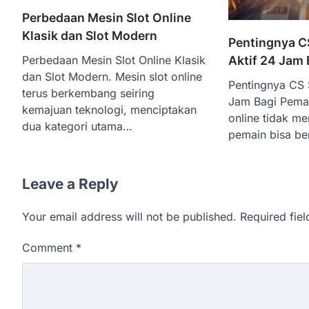
Perbedaan Mesin Slot Online
Klasik dan Slot Modern
Pentingnya CS
Perbedaan Mesin Slot Online Klasik
Aktif 24 Jam
dan Slot Modern. Mesin slot online
Pentingnya CS S
terus berkembang seiring
Jam Bagi Pemai
kemajuan teknologi, menciptakan
online tidak m
dua kategori utama…
pemain bisa be
Leave a Reply
Your email address will not be published.
Required fie
Comment
*