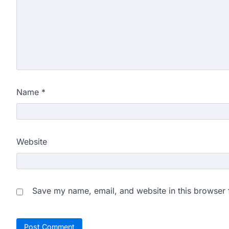
Name
*
Website
Save my name, email, and website in this browser 