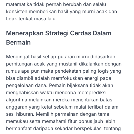
matematika tidak pernah berubah dan selalu
konsisten memberikan hasil yang murni acak dan
tidak terikat masa lalu.
Menerapkan Strategi Cerdas Dalam
Bermain
Mengingat hasil setiap putaran murni didasarkan
perhitungan acak yang mustahil dikalahkan dengan
rumus apa pun maka pendekatan paling logis yang
bisa diambil adalah memfokuskan energi pada
pengelolaan dana. Pemain bijaksana tidak akan
menghabiskan waktu mencoba memprediksi
algoritma melainkan mereka menentukan batas
anggaran yang ketat sebelum mulai terlibat dalam
sesi hiburan. Memilih permainan dengan tema
memukau serta memahami fitur bonus jauh lebih
bermanfaat daripada sekadar berspekulasi tentang