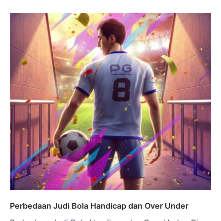
Perbedaan Judi Bola Handicap dan Over Under