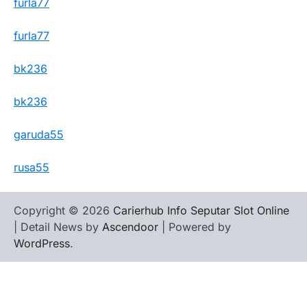
furla77
furla77
bk236
bk236
garuda55
rusa55
Copyright © 2026
Carierhub Info Seputar Slot Online
| Detail News by
Ascendoor
| Powered by
WordPress
.