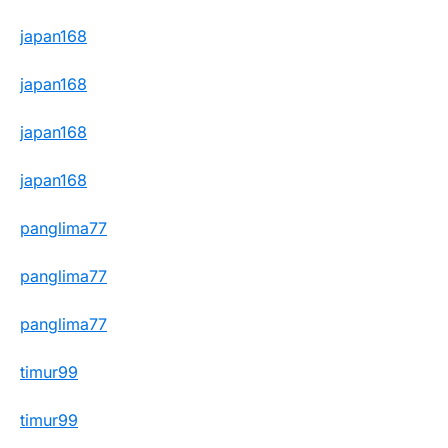
japan168
japan168
japan168
japan168
panglima77
panglima77
panglima77
timur99
timur99