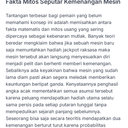
Fakta Mitos Seputar Kemenangan Mesin
Tantangan terbesar bagi pemain yang belum
memahami konsep ini adalah memisahkan antara
fakta matematis dan mitos usang yang sering
dipercaya sebagai kebenaran mutlak. Banyak teori
beredar mengklaim bahwa jika sebuah mesin baru
saja memuntahkan hadiah jackpot raksasa maka
mesin tersebut akan langsung menyesuaikan diri
menjadi pelit dan berhenti memberi kemenangan.
Sebaliknya ada keyakinan bahwa mesin yang sudah
lama diam pasti akan segera meledak memberikan
keuntungan berlipat ganda. Kenyataannya penghasil
angka acak mementahkan semua asumsi tersebut
karena peluang mendapatkan hadiah utama selalu
sama persis pada setiap putaran tunggal tanpa
mempedulikan sejarah panjang sebelumnya.
Seseorang bisa saja secara teoritis mendapatkan dua
kemenangan berturut turut karena probabilitas