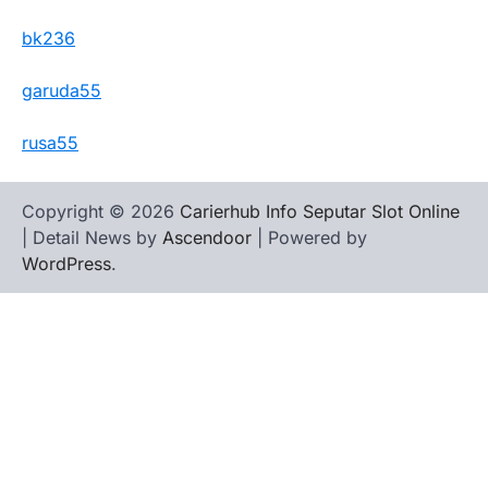
bk236
garuda55
rusa55
Copyright © 2026
Carierhub Info Seputar Slot Online
| Detail News by
Ascendoor
| Powered by
WordPress
.