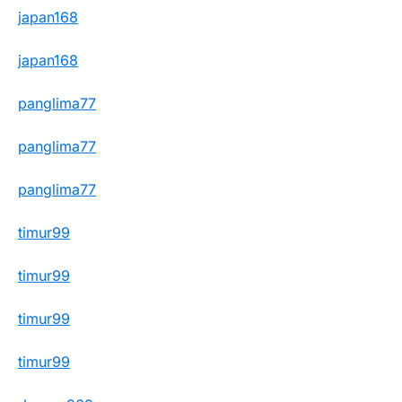
japan168
japan168
panglima77
panglima77
panglima77
timur99
timur99
timur99
timur99