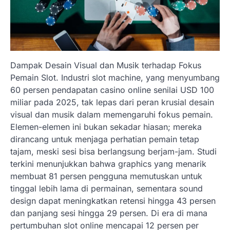
Dampak Desain Visual dan Musik terhadap Fokus
Pemain Slot. Industri slot machine, yang menyumbang
60 persen pendapatan casino online senilai USD 100
miliar pada 2025, tak lepas dari peran krusial desain
visual dan musik dalam memengaruhi fokus pemain.
Elemen-elemen ini bukan sekadar hiasan; mereka
dirancang untuk menjaga perhatian pemain tetap
tajam, meski sesi bisa berlangsung berjam-jam. Studi
terkini menunjukkan bahwa graphics yang menarik
membuat 81 persen pengguna memutuskan untuk
tinggal lebih lama di permainan, sementara sound
design dapat meningkatkan retensi hingga 43 persen
dan panjang sesi hingga 29 persen. Di era di mana
pertumbuhan slot online mencapai 12 persen per