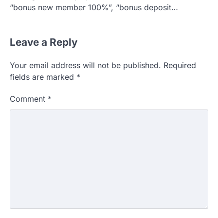
“bonus new member 100%”, “bonus deposit…
Leave a Reply
Your email address will not be published.
Required
fields are marked
*
Comment
*