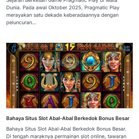
Sejarah Berkesan Game Pragmatic Play di Mata
Dunia. Pada awal Oktober 2025, Pragmatic Play
merayakan satu dekade keberadaannya dengan
peluncuran…
Bahaya Situs Slot Abal-Abal Berkedok Bonus Besar
Bahaya Situs Slot Abal-Abal Berkedok Bonus Besar.
Di tengah maraknya permainan slot online, tawaran