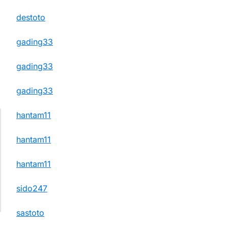
destoto
gading33
gading33
gading33
hantam11
hantam11
hantam11
sido247
sastoto