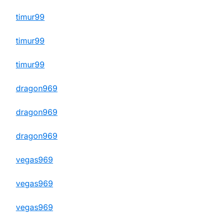
timur99
timur99
timur99
dragon969
dragon969
dragon969
vegas969
vegas969
vegas969