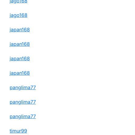
jago168
jago168
japan168
japan168
japan168
japan168
panglima77
panglima77
panglima77
timur99