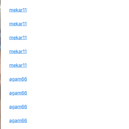
mekar11
mekar11
mekar11
mekar11
mekar11
agam66
agam66
agam66
agam66