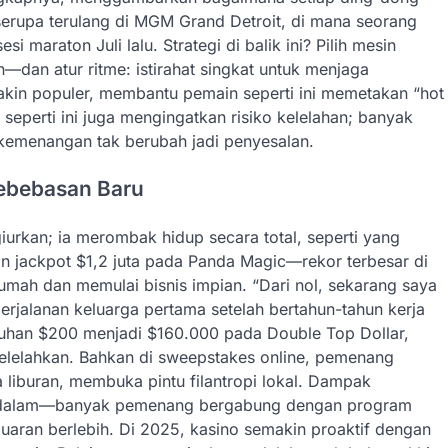
erupa terulang di MGM Grand Detroit, di mana seorang
maraton Juli lalu. Strategi di balik ini? Pilih mesin
—dan atur ritme: istirahat singkat untuk menjaga
makin populer, membantu pemain seperti ini memetakan “hot
 seperti ini juga mengingatkan risiko kelelahan; banyak
emenangan tak berubah jadi penyesalan.
Kebebasan Baru
rkan; ia merombak hidup secara total, seperti yang
an jackpot $1,2 juta pada Panda Magic—rekor terbesar di
rumah dan memulai bisnis impian. “Dari nol, sekarang saya
rjalanan keluarga pertama setelah bertahun-tahun kerja
ruhan $200 menjadi $160.000 pada Double Top Dollar,
melelahkan. Bahkan di sweepstakes online, pemenang
 liburan, membuka pintu filantropi lokal. Dampak
 mendalam—banyak pemenang bergabung dengan program
uaran berlebih. Di 2025, kasino semakin proaktif dengan