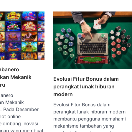
abanero
an Mekanik
Evolusi Fitur Bonus dalam
ru
perangkat lunak hiburan
modern
anero
n Mekanik
Evolusi Fitur Bonus dalam
u. Pada Desember
perangkat lunak hiburan modern
lot online
membantu pengguna memahami
elombang inovasi
mekanisme tambahan yang
inan yang membuat