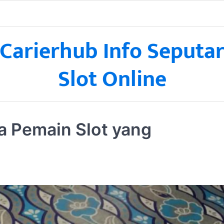
Carierhub Info Seputa
Slot Online
ta Pemain Slot yang