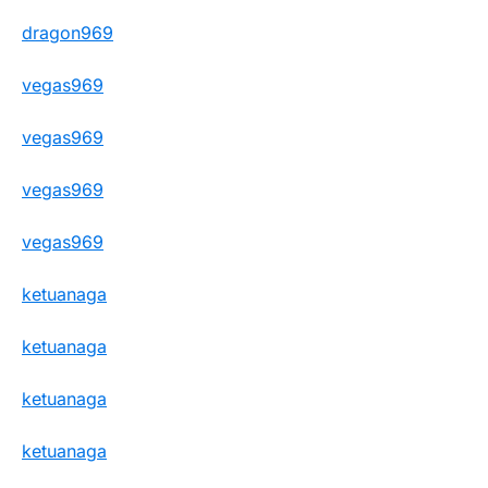
dragon969
vegas969
vegas969
vegas969
vegas969
ketuanaga
ketuanaga
ketuanaga
ketuanaga