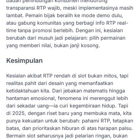
badan perlindungan konsumen mendorong
transparansi RTP wajib, meski implementasinya masih
lambat. Pemain bijak beralih ke mode demo dulu,
atau gabung komunitas yang berbagi info RTP real-
time tanpa promosi berlebih. Dengan ini, kesialan
berubah dari musuh jadi pelajaran: pilih permainan
yang memberi nilai, bukan janji kosong.
Kesimpulan
Kesialan akibat RTP rendah di slot bukan mitos, tapi
realitas pahit dari desain yang memanfaatkan
ketidaktahuan kita. Dari jebakan matematis hingga
hantaman emosional, fenomena ini merenggut lebih
dari sekadar uang—ia curi kegembiraan hidup. Tapi
di 2025, dengan riset baru yang membuka mata, kita
punya kekuatan untuk berubah: pahami RTP, tetapkan
batas, dan prioritaskan hiburan di atas harapan palsu.
Bermain slot seharusnya jadi pelarian ringan, bukan