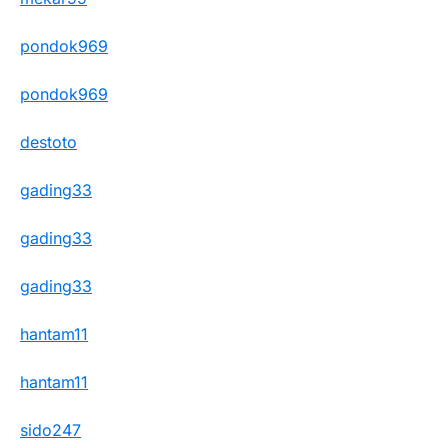
pondok969
pondok969
destoto
gading33
gading33
gading33
hantam11
hantam11
sido247