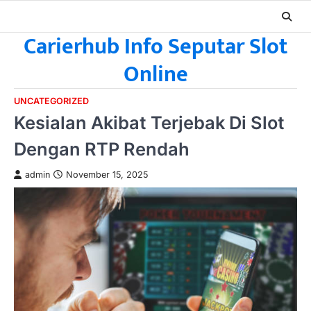
Skip
to
Carierhub Info Seputar Slot
content
Online
UNCATEGORIZED
Kesialan Akibat Terjebak Di Slot
Dengan RTP Rendah
admin
November 15, 2025