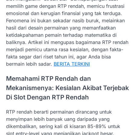
memilih game dengan RTP rendah, memicu frustrasi
emosional dan kerugian finansial yang tak terduga.
Fenomena ini bukan sekadar nasib buruk, melainkan
hasil dari desain permainan yang memanfaatkan
ketidakpahaman pemain terhadap matematika di
baliknya. Artikel ini mengupas bagaimana RTP rendah
menjadi pemicu utama rasa kesialan, dengan fakta-
fakta segar dari riset tahun ini, agar Anda bisa
bermain lebih sadar.
BERITA TERKINI
Memahami RTP Rendah dan
Mekanismenya: Kesialan Akibat Terjebak
Di Slot Dengan RTP Rendah
RTP rendah berarti permainan dirancang untuk
menyimpan lebih banyak uang daripada yang
dikembalikan, sering kali di kisaran 85-89% untuk
slot entry-level yang menjanjikan jackpot besar.