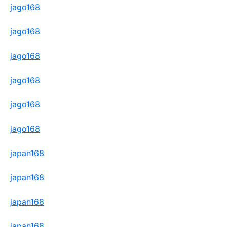
jago168
jago168
jago168
jago168
jago168
jago168
japan168
japan168
japan168
japan168