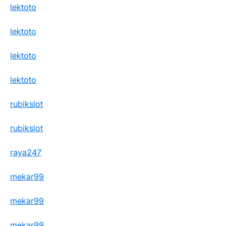
lektoto
lektoto
lektoto
lektoto
rubikslot
rubikslot
raya247
mekar99
mekar99
mekar99