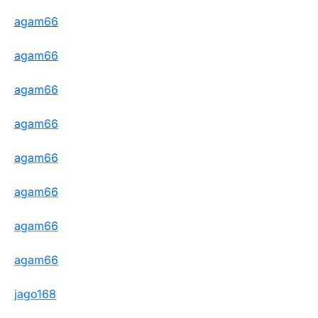
agam66
agam66
agam66
agam66
agam66
agam66
agam66
agam66
jago168