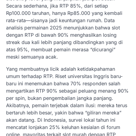
Secara sederhana, jika RTP 85%, dari setiap
Rp100.000 taruhan, hanya Rp85.000 yang kembali
rata-rata—sisanya jadi keuntungan rumah. Data
analisis permainan 2025 menunjukkan bahwa slot
dengan RTP di bawah 90% menghasilkan losing
streak dua kali lebih panjang dibandingkan yang di
atas 95%, membuat pemain merasa “dicurangi”
meski semuanya acak.
Yang membuatnya licik adalah ketidakpahaman
umum terhadap RTP. Riset universitas Inggris baru-
baru ini menemukan bahwa 70% responden salah
mengartikan RTP 90% sebagai peluang menang 90%
per spin, bukan pengembalian jangka panjang.
Akibatnya, pemain terjebak dalam ilusi: mereka terus
bertaruh lebih besar, yakin bahwa “giliran mereka”
akan datang. Di Indonesia, survei lokal tahun ini
mencatat lonjakan 25% keluhan kesialan di forum
online, mayoritas terkait slot murah dengan RTP