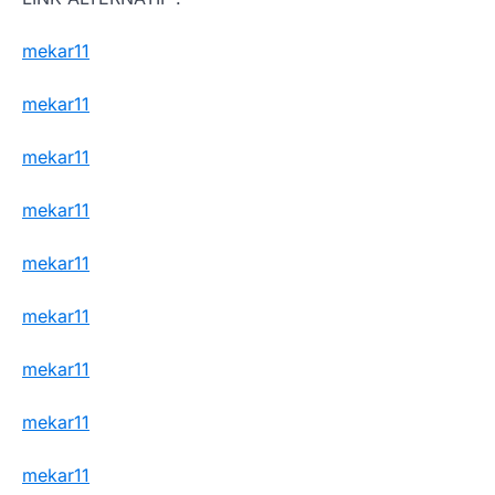
mekar11
mekar11
mekar11
mekar11
mekar11
mekar11
mekar11
mekar11
mekar11