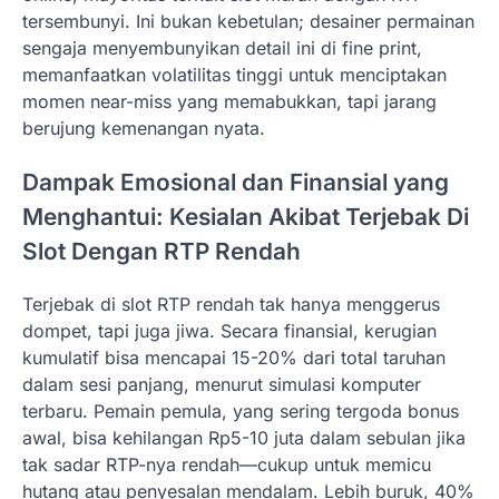
tersembunyi. Ini bukan kebetulan; desainer permainan
sengaja menyembunyikan detail ini di fine print,
memanfaatkan volatilitas tinggi untuk menciptakan
momen near-miss yang memabukkan, tapi jarang
berujung kemenangan nyata.
Dampak Emosional dan Finansial yang
Menghantui: Kesialan Akibat Terjebak Di
Slot Dengan RTP Rendah
Terjebak di slot RTP rendah tak hanya menggerus
dompet, tapi juga jiwa. Secara finansial, kerugian
kumulatif bisa mencapai 15-20% dari total taruhan
dalam sesi panjang, menurut simulasi komputer
terbaru. Pemain pemula, yang sering tergoda bonus
awal, bisa kehilangan Rp5-10 juta dalam sebulan jika
tak sadar RTP-nya rendah—cukup untuk memicu
hutang atau penyesalan mendalam. Lebih buruk, 40%