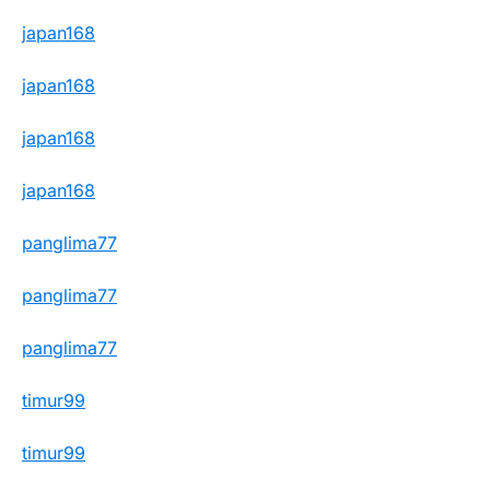
japan168
japan168
japan168
japan168
panglima77
panglima77
panglima77
timur99
timur99