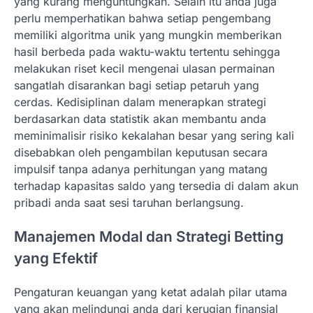
yang kurang menguntungkan. Selain itu anda juga
perlu memperhatikan bahwa setiap pengembang
memiliki algoritma unik yang mungkin memberikan
hasil berbeda pada waktu-waktu tertentu sehingga
melakukan riset kecil mengenai ulasan permainan
sangatlah disarankan bagi setiap petaruh yang
cerdas. Kedisiplinan dalam menerapkan strategi
berdasarkan data statistik akan membantu anda
meminimalisir risiko kekalahan besar yang sering kali
disebabkan oleh pengambilan keputusan secara
impulsif tanpa adanya perhitungan yang matang
terhadap kapasitas saldo yang tersedia di dalam akun
pribadi anda saat sesi taruhan berlangsung.
Manajemen Modal dan Strategi Betting
yang Efektif
Pengaturan keuangan yang ketat adalah pilar utama
yang akan melindungi anda dari kerugian finansial