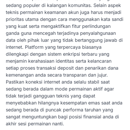
sedang populer di kalangan komunitas. Selain aspek
teknis permainan keamanan akun juga harus menjadi
prioritas utama dengan cara menggunakan kata sandi
yang kuat serta mengaktifkan fitur perlindungan
ganda guna mencegah terjadinya penyalahgunaan
data oleh pihak luar yang tidak bertanggung jawab di
internet. Platform yang terpercaya biasanya
dilengkapi dengan sistem enkripsi terbaru yang
menjamin kerahasiaan identitas serta kelancaran
setiap proses transaksi deposit dan penarikan dana
kemenangan anda secara transparan dan jujur.
Pastikan koneksi internet anda selalu stabil saat
sedang berada dalam mode permainan aktif agar
tidak terjadi gangguan teknis yang dapat
menyebabkan hilangnya kesempatan emas saat anda
sedang berada di puncak performa taruhan yang
sangat menguntungkan bagi posisi finansial anda di
akhir sesi permainan nanti.