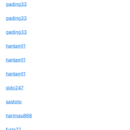
gading33
gading33
gading33
hantam11
hantam11
hantam11
sido247
sastoto
harimau868
furla77