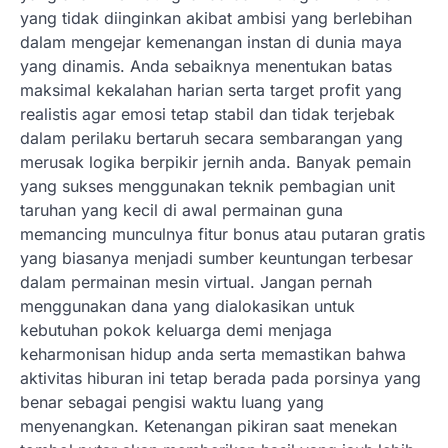
yang tidak diinginkan akibat ambisi yang berlebihan
dalam mengejar kemenangan instan di dunia maya
yang dinamis. Anda sebaiknya menentukan batas
maksimal kekalahan harian serta target profit yang
realistis agar emosi tetap stabil dan tidak terjebak
dalam perilaku bertaruh secara sembarangan yang
merusak logika berpikir jernih anda. Banyak pemain
yang sukses menggunakan teknik pembagian unit
taruhan yang kecil di awal permainan guna
memancing munculnya fitur bonus atau putaran gratis
yang biasanya menjadi sumber keuntungan terbesar
dalam permainan mesin virtual. Jangan pernah
menggunakan dana yang dialokasikan untuk
kebutuhan pokok keluarga demi menjaga
keharmonisan hidup anda serta memastikan bahwa
aktivitas hiburan ini tetap berada pada porsinya yang
benar sebagai pengisi waktu luang yang
menyenangkan. Ketenangan pikiran saat menekan