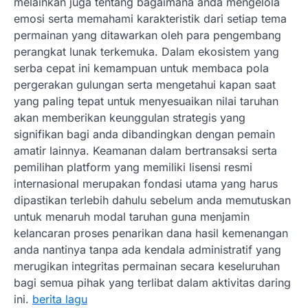
melainkan juga tentang bagaimana anda mengelola
emosi serta memahami karakteristik dari setiap tema
permainan yang ditawarkan oleh para pengembang
perangkat lunak terkemuka. Dalam ekosistem yang
serba cepat ini kemampuan untuk membaca pola
pergerakan gulungan serta mengetahui kapan saat
yang paling tepat untuk menyesuaikan nilai taruhan
akan memberikan keunggulan strategis yang
signifikan bagi anda dibandingkan dengan pemain
amatir lainnya. Keamanan dalam bertransaksi serta
pemilihan platform yang memiliki lisensi resmi
internasional merupakan fondasi utama yang harus
dipastikan terlebih dahulu sebelum anda memutuskan
untuk menaruh modal taruhan guna menjamin
kelancaran proses penarikan dana hasil kemenangan
anda nantinya tanpa ada kendala administratif yang
merugikan integritas permainan secara keseluruhan
bagi semua pihak yang terlibat dalam aktivitas daring
ini.
berita lagu