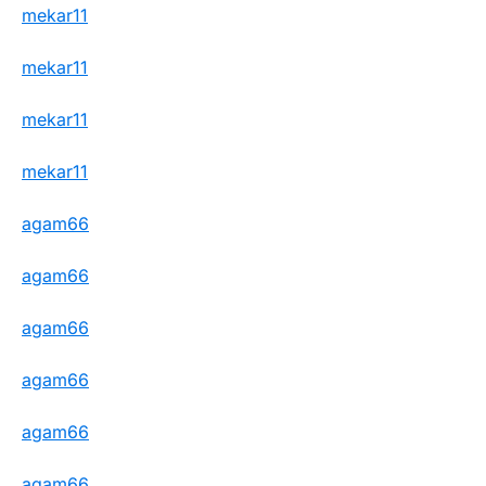
mekar11
mekar11
mekar11
mekar11
agam66
agam66
agam66
agam66
agam66
agam66