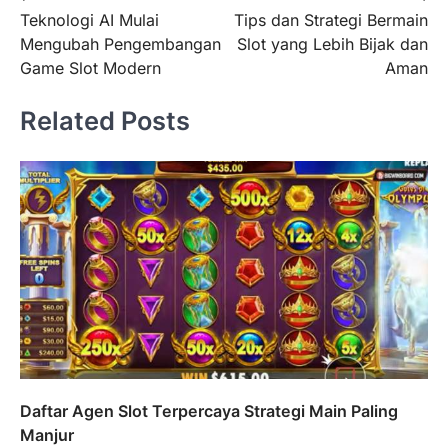
Teknologi AI Mulai
Tips dan Strategi Bermain
navigation
Mengubah Pengembangan
Slot yang Lebih Bijak dan
Game Slot Modern
Aman
Related Posts
Daftar Agen Slot Terpercaya Strategi Main Paling
Manjur