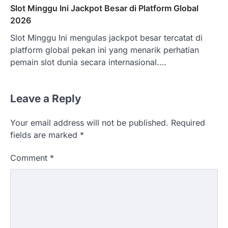
Slot Minggu Ini Jackpot Besar di Platform Global
2026
Slot Minggu Ini mengulas jackpot besar tercatat di
platform global pekan ini yang menarik perhatian
pemain slot dunia secara internasional.…
Leave a Reply
Your email address will not be published.
Required
fields are marked
*
Comment
*