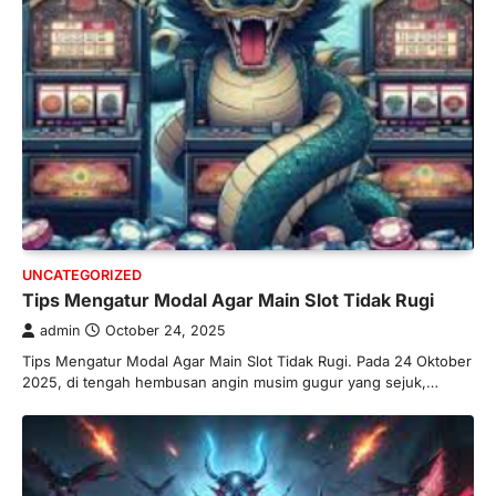
UNCATEGORIZED
Tips Mengatur Modal Agar Main Slot Tidak Rugi
admin
October 24, 2025
Tips Mengatur Modal Agar Main Slot Tidak Rugi. Pada 24 Oktober
2025, di tengah hembusan angin musim gugur yang sejuk,…