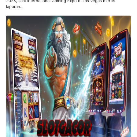
2025, saat International Gaming Expo di Las Vegas merilis
laporan…