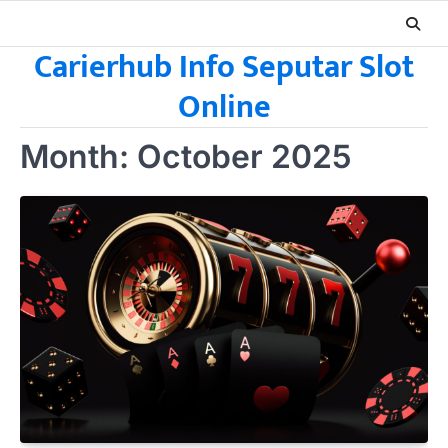
Skip
to
Carierhub Info Seputar Slot
content
Online
Month:
October 2025