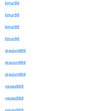
timur99
timur99
timur99
timur99
dragon969
dragon969
dragon969
vegas969
vegas969
vegas969