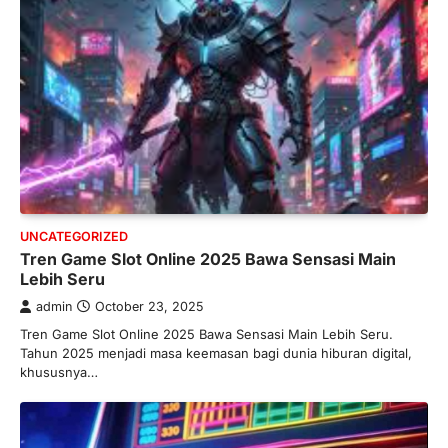
UNCATEGORIZED
Tren Game Slot Online 2025 Bawa Sensasi Main
Lebih Seru
admin
October 23, 2025
Tren Game Slot Online 2025 Bawa Sensasi Main Lebih Seru.
Tahun 2025 menjadi masa keemasan bagi dunia hiburan digital,
khususnya…