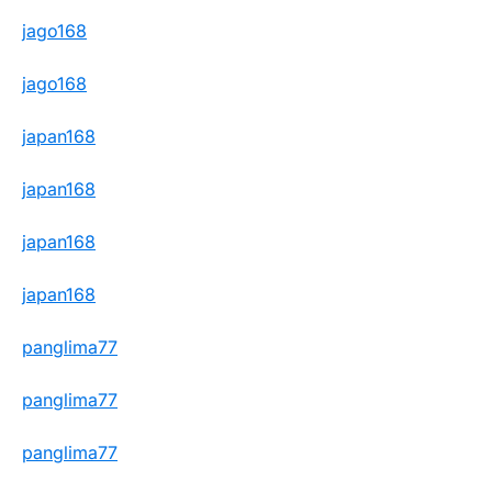
jago168
jago168
japan168
japan168
japan168
japan168
panglima77
panglima77
panglima77