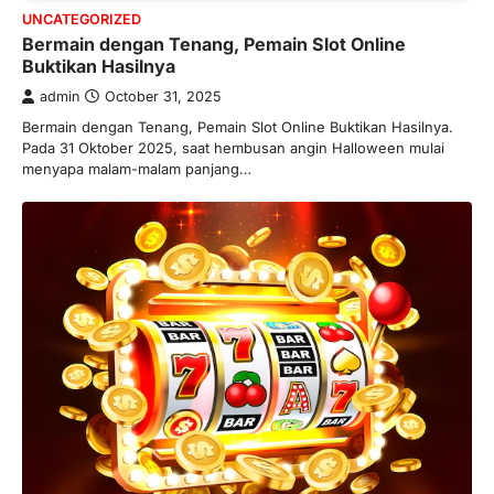
UNCATEGORIZED
Bermain dengan Tenang, Pemain Slot Online
Buktikan Hasilnya
admin
October 31, 2025
Bermain dengan Tenang, Pemain Slot Online Buktikan Hasilnya.
Pada 31 Oktober 2025, saat hembusan angin Halloween mulai
menyapa malam-malam panjang…