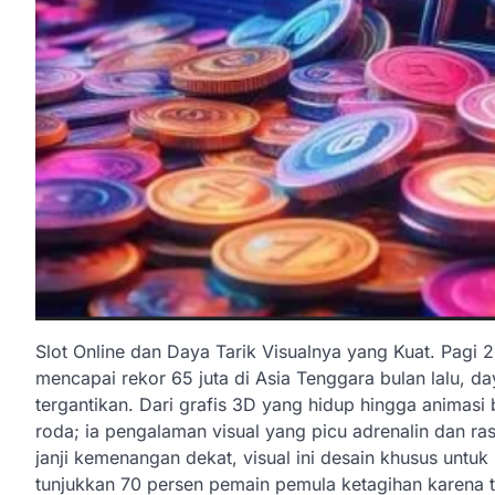
Slot Online dan Daya Tarik Visualnya yang Kuat. Pagi 
mencapai rekor 65 juta di Asia Tenggara bulan lalu, day
tergantikan. Dari grafis 3D yang hidup hingga animasi
roda; ia pengalaman visual yang picu adrenalin dan ras
janji kemenangan dekat, visual ini desain khusus untuk
tunjukkan 70 persen pemain pemula ketagihan karena te