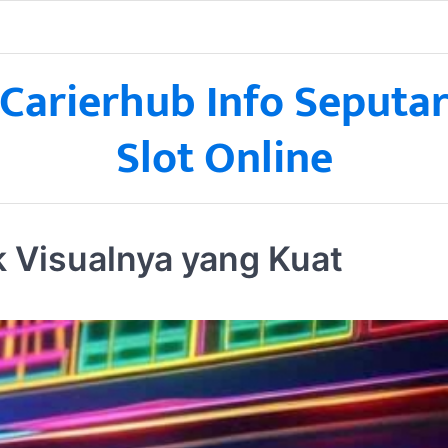
Carierhub Info Seputa
Slot Online
k Visualnya yang Kuat