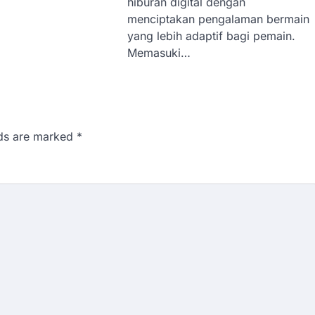
hiburan digital dengan
menciptakan pengalaman bermain
yang lebih adaptif bagi pemain.
Memasuki…
lds are marked
*