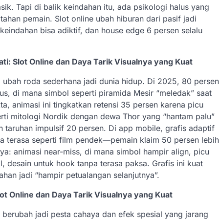
k. Tapi di balik keindahan itu, ada psikologi halus yang
 tahan pemain. Slot online ubah hiburan dari pasif jadi
: keindahan bisa adiktif, dan house edge 6 persen selalu
ti: Slot Online dan Daya Tarik Visualnya yang Kuat
ang ubah roda sederhana jadi dunia hidup. Di 2025, 80 persen
lus, di mana simbol seperti piramida Mesir “meledak” saat
 animasi ini tingkatkan retensi 35 persen karena picu
rti mitologi Nordik dengan dewa Thor yang “hantam palu”
an taruhan impulsif 20 persen. Di app mobile, grafis adaptif
ama terasa seperti film pendek—pemain klaim 50 persen lebih
nya: animasi near-miss, di mana simbol hampir align, picu
 desain untuk hook tanpa terasa paksa. Grafis ini kuat
lahan jadi “hampir petualangan selanjutnya”.
lot Online dan Daya Tarik Visualnya yang Kuat
ar berubah jadi pesta cahaya dan efek spesial yang jarang