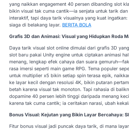
yang naikkan engagement 40 persen dibanding slot klasi
bikin visual tak cuma cantik—ia senjata untuk tarik dan
interaktif, tapi daya tarik visualnya yang kuat ingatkan
siaga di belakang layar.
BERITA BOLA
Grafis 3D dan Animasi: Visual yang Hidupkan Roda Ma
Daya tarik visual slot online dimulai dari grafis 3D y
slot baru pakai Unity engine untuk ciptakan animasi ha
menang, lengkap efek cahaya dan suara gemuruh—fakta,
rasa imersi seperti main game RPG. Tema populer sepe
untuk multiplier x5 bikin setiap spin terasa epik, naikk
ke layar kecil dengan resolusi 4K, bikin putaran pert
betah karena visual tak monoton. Tapi rahasia di balik
dopamine 40 persen lebih tinggi daripada menang kecil,
karena tak cuma cantik; ia ceritakan narasi, ubah keka
Bonus Visual: Kejutan yang Bikin Layar Bercahaya: S
Fitur bonus visual jadi puncak daya tarik, di mana lay