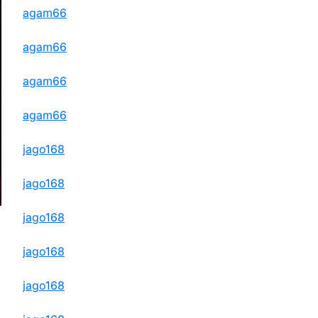
agam66
agam66
agam66
agam66
jago168
jago168
jago168
jago168
jago168