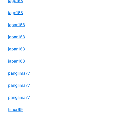
jago168
jago168
japan168
japan168
japan168
japan168
panglima77
panglima77
panglima77
timur99