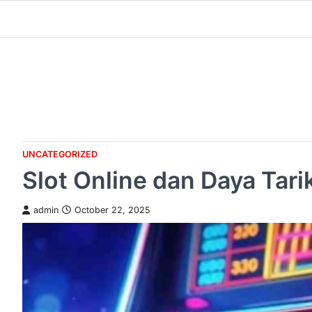
Skip
to
content
UNCATEGORIZED
Slot Online dan Daya Tari
admin
October 22, 2025