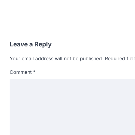
Leave a Reply
Your email address will not be published.
Required fie
Comment
*