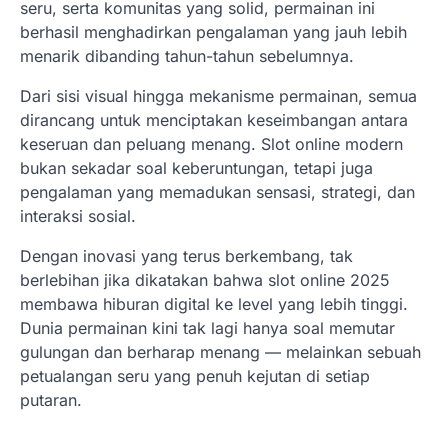
seru, serta komunitas yang solid, permainan ini
berhasil menghadirkan pengalaman yang jauh lebih
menarik dibanding tahun-tahun sebelumnya.
Dari sisi visual hingga mekanisme permainan, semua
dirancang untuk menciptakan keseimbangan antara
keseruan dan peluang menang. Slot online modern
bukan sekadar soal keberuntungan, tetapi juga
pengalaman yang memadukan sensasi, strategi, dan
interaksi sosial.
Dengan inovasi yang terus berkembang, tak
berlebihan jika dikatakan bahwa slot online 2025
membawa hiburan digital ke level yang lebih tinggi.
Dunia permainan kini tak lagi hanya soal memutar
gulungan dan berharap menang — melainkan sebuah
petualangan seru yang penuh kejutan di setiap
putaran.