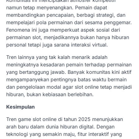
Komunitas ini menciptakan atmosfer kompetitif
namun tetap menyenangkan. Pemain dapat
membandingkan pencapaian, berbagi strategi, dan
mempelajari pola permainan dari sesama penggemar.
Fenomena ini juga memperkuat aspek sosial dari
permainan slot, menjadikannya bukan hanya hiburan
personal tetapi juga sarana interaksi virtual.
Tren lainnya yang tak kalah menarik adalah
meningkatnya kesadaran pemain terhadap permainan
yang bertanggung jawab. Banyak komunitas kini aktif
mengampanyekan pentingnya batas waktu bermain
dan pengelolaan modal agar slot online tetap menjadi
hiburan, bukan kebiasaan berlebihan.
Kesimpulan
Tren game slot online di tahun 2025 menunjukkan
arah baru dalam dunia hiburan digital. Dengan
teknologi yang semakin maju, fitur interaktif yang