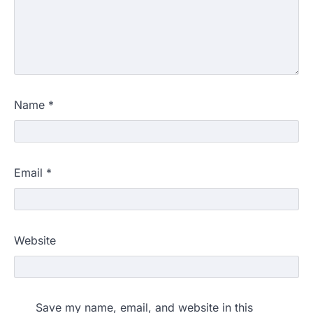
Name
*
Email
*
Website
Save my name, email, and website in this