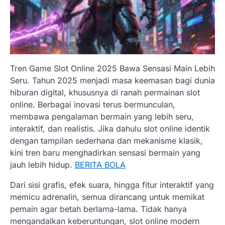
Tren Game Slot Online 2025 Bawa Sensasi Main Lebih
Seru. Tahun 2025 menjadi masa keemasan bagi dunia
hiburan digital, khususnya di ranah permainan slot
online. Berbagai inovasi terus bermunculan,
membawa pengalaman bermain yang lebih seru,
interaktif, dan realistis. Jika dahulu slot online identik
dengan tampilan sederhana dan mekanisme klasik,
kini tren baru menghadirkan sensasi bermain yang
jauh lebih hidup.
BERITA BOLA
Dari sisi grafis, efek suara, hingga fitur interaktif yang
memicu adrenalin, semua dirancang untuk memikat
pemain agar betah berlama-lama. Tidak hanya
mengandalkan keberuntungan, slot online modern