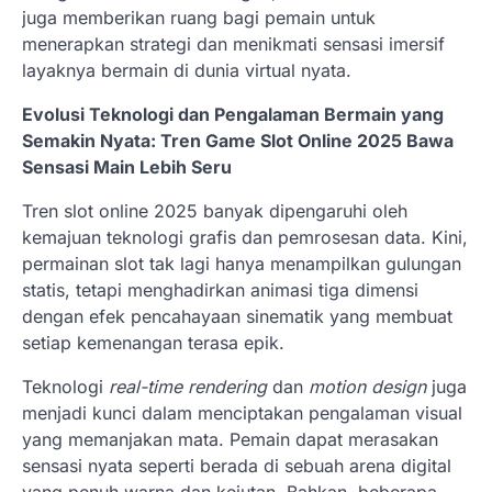
juga memberikan ruang bagi pemain untuk
menerapkan strategi dan menikmati sensasi imersif
layaknya bermain di dunia virtual nyata.
Evolusi Teknologi dan Pengalaman Bermain yang
Semakin Nyata: Tren Game Slot Online 2025 Bawa
Sensasi Main Lebih Seru
Tren slot online 2025 banyak dipengaruhi oleh
kemajuan teknologi grafis dan pemrosesan data. Kini,
permainan slot tak lagi hanya menampilkan gulungan
statis, tetapi menghadirkan animasi tiga dimensi
dengan efek pencahayaan sinematik yang membuat
setiap kemenangan terasa epik.
Teknologi
real-time rendering
dan
motion design
juga
menjadi kunci dalam menciptakan pengalaman visual
yang memanjakan mata. Pemain dapat merasakan
sensasi nyata seperti berada di sebuah arena digital