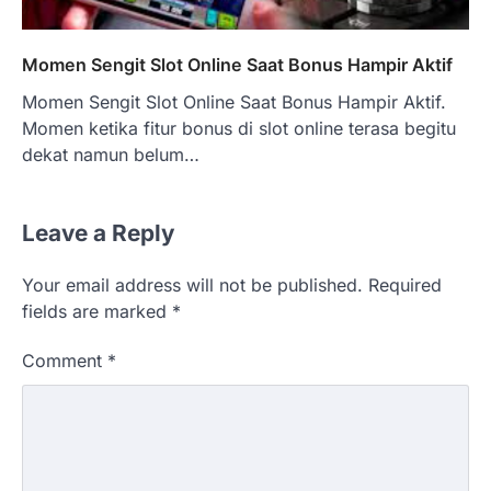
Momen Sengit Slot Online Saat Bonus Hampir Aktif
Momen Sengit Slot Online Saat Bonus Hampir Aktif.
Momen ketika fitur bonus di slot online terasa begitu
dekat namun belum…
Leave a Reply
Your email address will not be published.
Required
fields are marked
*
Comment
*