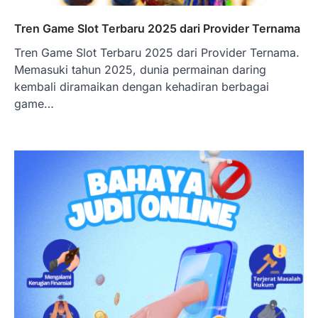
Tren Game Slot Terbaru 2025 dari Provider Ternama
Tren Game Slot Terbaru 2025 dari Provider Ternama.
Memasuki tahun 2025, dunia permainan daring
kembali diramaikan dengan kehadiran berbagai
game…