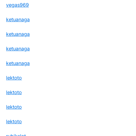
vegas969
ketuanaga
ketuanaga
ketuanaga
ketuanaga
lektoto
lektoto
lektoto
lektoto