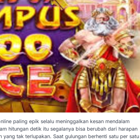
online paling epik selalu meninggalkan kesan mendalam
am hitungan detik itu segalanya bisa berubah dari harapan
n yang tak terlupakan. Saat gulungan berhenti satu per satu