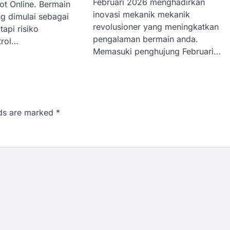
Februari 2026 menghadirkan
ot Online. Bermain
inovasi mekanik mekanik
ing dimulai sebagai
revolusioner yang meningkatkan
tapi risiko
pengalaman bermain anda.
trol…
Memasuki penghujung Februari…
lds are marked
*