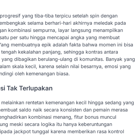
rogresif yang tiba-tiba terpicu setelah spin dengan
membengkak selama berhari-hari akhirnya meledak pada
ngan kombinasi sempurna, layar langsung menampilkan
l satu per satu hingga mencapai angka yang membuat
 Yang membuatnya epik adalah fakta bahwa momen ini bisa
i tengah kekalahan panjang, sehingga kontras antara
ta yang dibagikan berulang-ulang di komunitas. Banyak yang
lam skala kecil, karena selain nilai besarnya, emosi yang
ndingi oleh kemenangan biasa.
i Tak Terlupakan
, melainkan rentetan kemenangan kecil hingga sedang yang
, membuat saldo naik secara konsisten dan pemain merasa
 menghadirkan kombinasi menang, fitur bonus muncul
untung meski secara logika itu hanya keberuntungan
ripada jackpot tunggal karena memberikan rasa kontrol