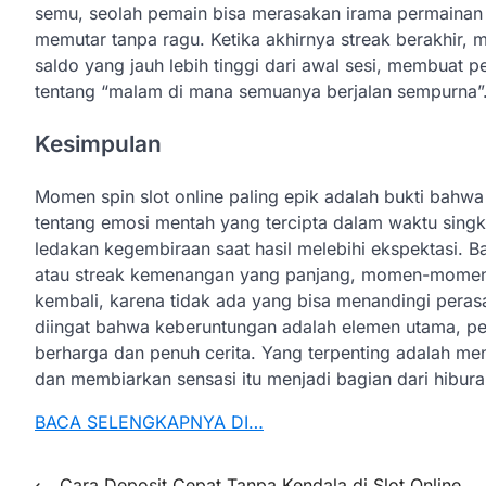
semu, seolah pemain bisa merasakan irama permaina
memutar tanpa ragu. Ketika akhirnya streak berakhir,
saldo yang jauh lebih tinggi dari awal sesi, membuat 
tentang “malam di mana semuanya berjalan sempurna”
Kesimpulan
Momen spin slot online paling epik adalah bukti bahwa
tentang emosi mentah yang tercipta dalam waktu sing
ledakan kegembiraan saat hasil melebihi ekspektasi. Ba
atau streak kemenangan yang panjang, momen-momen 
kembali, karena tidak ada yang bisa menandingi perasaa
diingat bahwa keberuntungan adalah elemen utama, pen
berharga dan penuh cerita. Yang terpenting adalah me
dan membiarkan sensasi itu menjadi bagian dari hibur
BACA SELENGKAPNYA DI…
⟵
Cara Deposit Cepat Tanpa Kendala di Slot Online