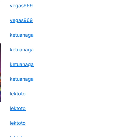
vegas969
vegas969
ketuanaga
ketuanaga
ketuanaga
ketuanaga
lektoto
lektoto
lektoto