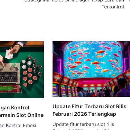
Terkontrol
Update Fitur Terbaru Slot Rilis
ngan Kontrol
Februari 2026 Terlengkap
rmain Slot Online
Update fitur terbaru slot rilis
an Kontrol Emosi