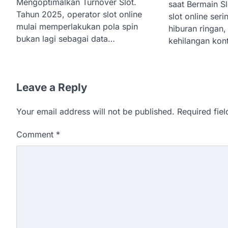
Mengoptimalkan Turnover Slot.
saat Bermain Sl
Tahun 2025, operator slot online
slot online ser
mulai memperlakukan pola spin
hiburan ringan, 
bukan lagi sebagai data…
kehilangan kon
Leave a Reply
Your email address will not be published.
Required fie
Comment
*