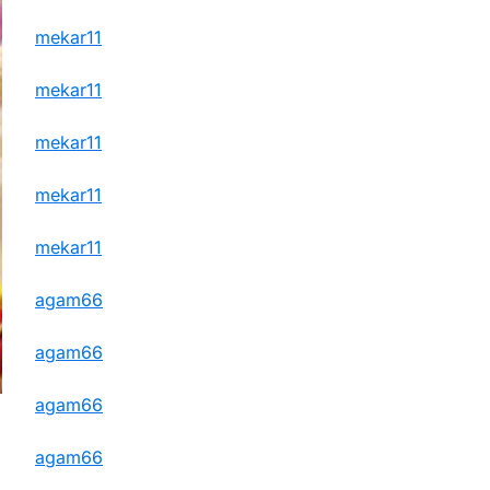
mekar11
mekar11
mekar11
mekar11
mekar11
agam66
agam66
agam66
agam66