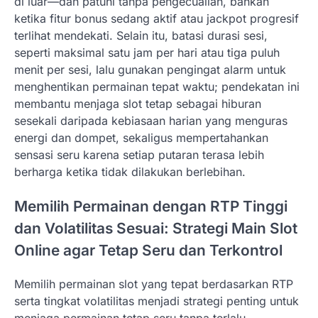
di luar—dan patuhi tanpa pengecualian, bahkan
ketika fitur bonus sedang aktif atau jackpot progresif
terlihat mendekati. Selain itu, batasi durasi sesi,
seperti maksimal satu jam per hari atau tiga puluh
menit per sesi, lalu gunakan pengingat alarm untuk
menghentikan permainan tepat waktu; pendekatan ini
membantu menjaga slot tetap sebagai hiburan
sesekali daripada kebiasaan harian yang menguras
energi dan dompet, sekaligus mempertahankan
sensasi seru karena setiap putaran terasa lebih
berharga ketika tidak dilakukan berlebihan.
Memilih Permainan dengan RTP Tinggi
dan Volatilitas Sesuai: Strategi Main Slot
Online agar Tetap Seru dan Terkontrol
Memilih permainan slot yang tepat berdasarkan RTP
serta tingkat volatilitas menjadi strategi penting untuk