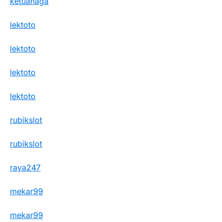
ketuanaga
lektoto
lektoto
lektoto
lektoto
rubikslot
rubikslot
raya247
mekar99
mekar99