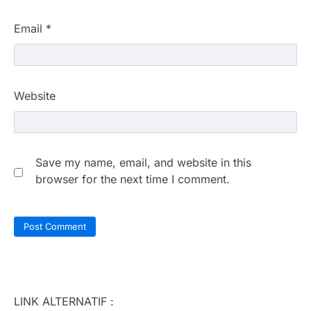
Email
*
Website
Save my name, email, and website in this
browser for the next time I comment.
LINK ALTERNATIF :