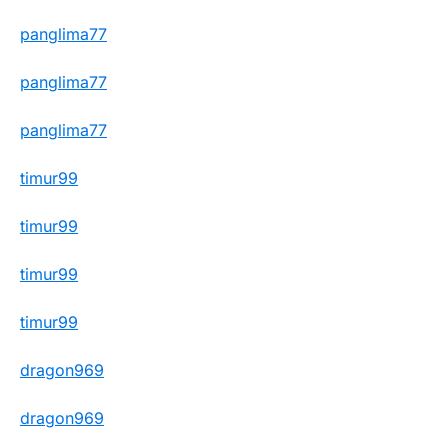
panglima77
panglima77
panglima77
timur99
timur99
timur99
timur99
dragon969
dragon969