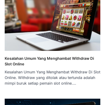
Kesalahan Umum Yang Menghambat Withdraw Di
Slot Online
Kesalahan Umum Yang Menghambat Withdraw Di Slot
Online. Withdraw yang ditolak atau tertunda adalah
mimpi buruk setiap pemain slot online.…