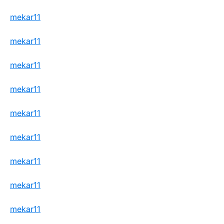
mekar11
mekar11
mekar11
mekar11
mekar11
mekar11
mekar11
mekar11
mekar11