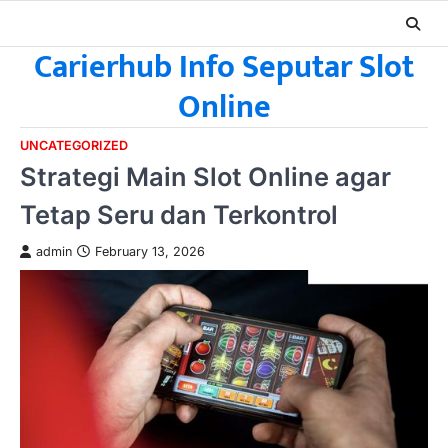
Skip
to
Carierhub Info Seputar Slot
content
Online
UNCATEGORIZED
Strategi Main Slot Online agar
Tetap Seru dan Terkontrol
admin
February 13, 2026