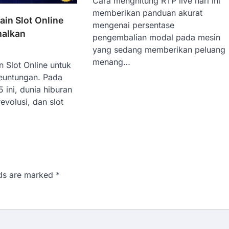
Cara menghitung RTP live hari ini
memberikan panduan akurat
ain Slot Online
mengenai persentase
malkan
pengembalian modal pada mesin
yang sedang memberikan peluang
menang…
n Slot Online untuk
euntungan. Pada
ini, dunia hiburan
revolusi, dan slot
lds are marked
*