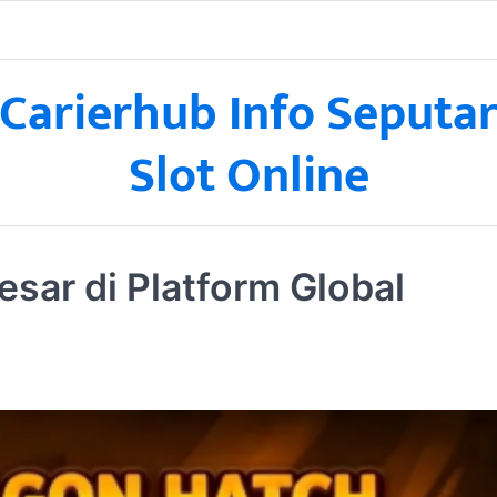
Carierhub Info Seputa
Slot Online
esar di Platform Global