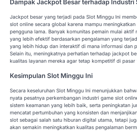
Dampak Jackpot Besar terhadap Industri 
Jackpot besar yang terjadi pada Slot Minggu Ini memb
slot online secara global karena mampu meningkatkan 
pengguna lama. Banyak komunitas pemain mulai aktif
yang lebih efektif berdasarkan pengalaman yang terjad
yang lebih hidup dan interaktif di mana informasi dan
Selain itu, meningkatnya perhatian terhadap jackpot 
kualitas layanan mereka agar tetap kompetitif di pasa
Kesimpulan Slot Minggu Ini
Secara keseluruhan Slot Minggu Ini menunjukkan bahwa
nyata pesatnya perkembangan industri game slot onli
sistem keamanan yang lebih baik, serta peningkatan juml
mencatat pertumbuhan yang konsisten dan menjanjika
slot sebagai salah satu hiburan digital utama, tetapi
akan semakin meningkatkan kualitas pengalaman berma