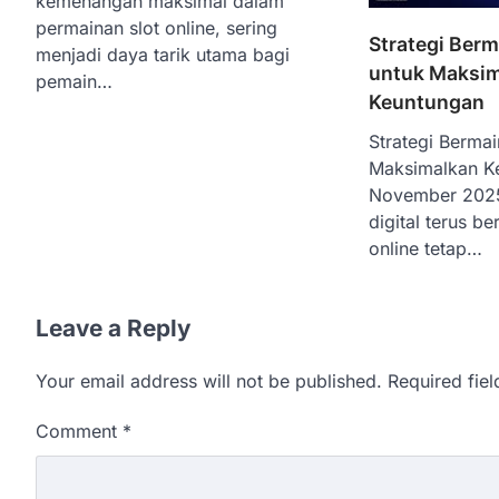
kemenangan maksimal dalam
permainan slot online, sering
Strategi Berm
menjadi daya tarik utama bagi
untuk Maksi
pemain…
Keuntungan
Strategi Bermai
Maksimalkan K
November 2025 
digital terus be
online tetap…
Leave a Reply
Your email address will not be published.
Required fie
Comment
*