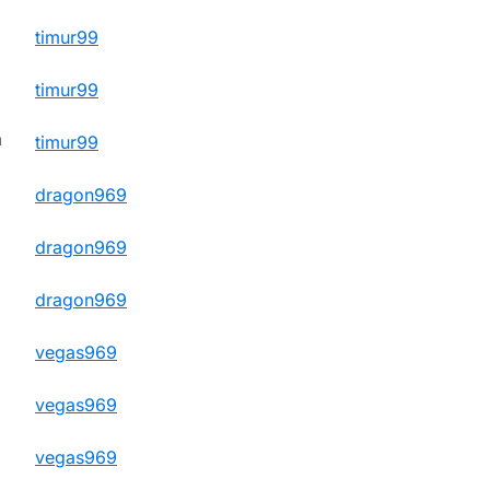
timur99
timur99
m
timur99
dragon969
dragon969
dragon969
vegas969
vegas969
vegas969