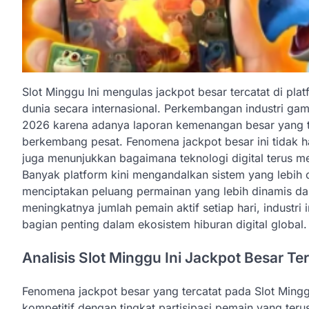
Slot Minggu Ini mengulas jackpot besar tercatat di pla
dunia secara internasional. Perkembangan industri gam
2026 karena adanya laporan kemenangan besar yang te
berkembang pesat. Fenomena jackpot besar ini tidak h
juga menunjukkan bagaimana teknologi digital terus m
Banyak platform kini mengandalkan sistem yang lebi
menciptakan peluang permainan yang lebih dinamis da
meningkatnya jumlah pemain aktif setiap hari, industri
bagian penting dalam ekosistem hiburan digital global
Analisis Slot Minggu Ini Jackpot Besar Te
Fenomena jackpot besar yang tercatat pada Slot Mingg
kompetitif dengan tingkat partisipasi pemain yang ter