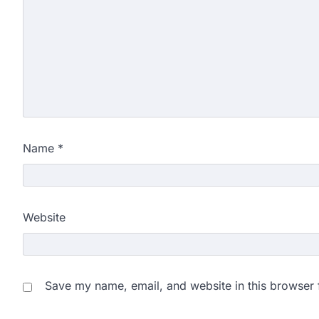
Name
*
Website
Save my name, email, and website in this browser 