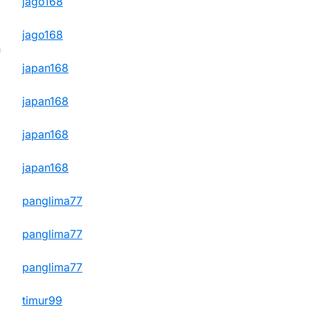
jago168
jago168
n
japan168
japan168
japan168
japan168
panglima77
panglima77
panglima77
timur99