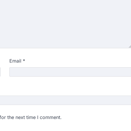
Email
*
for the next time I comment.