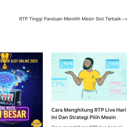
RTP Tinggi Panduan Memilih Mesin Slot Terbaik
Cara Menghitung RTP Live Hari
Ini Dan Strategi Pilih Mesin