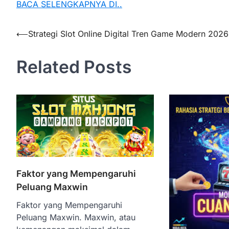
BACA SELENGKAPNYA DI..
Post
⟵
Strategi Slot Online Digital Tren Game Modern 2026
navigation
Related Posts
Faktor yang Mempengaruhi
Peluang Maxwin
Faktor yang Mempengaruhi
Peluang Maxwin. Maxwin, atau