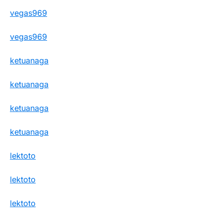
vegas969
vegas969
ketuanaga
ketuanaga
ketuanaga
ketuanaga
lektoto
lektoto
lektoto