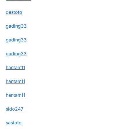
destoto
gading33
gading33
gading33
hantam11
hantam11
hantam11
sido247
sastoto