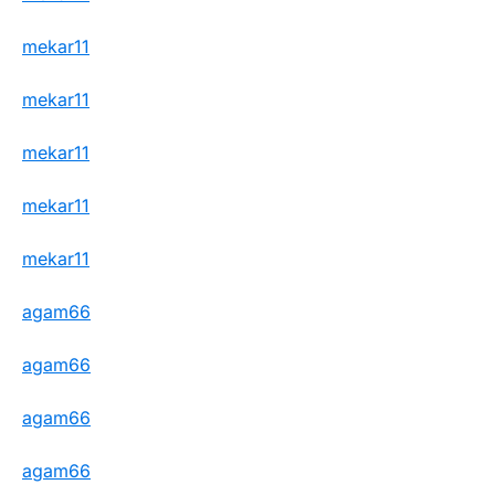
mekar11
mekar11
mekar11
mekar11
mekar11
agam66
agam66
agam66
agam66