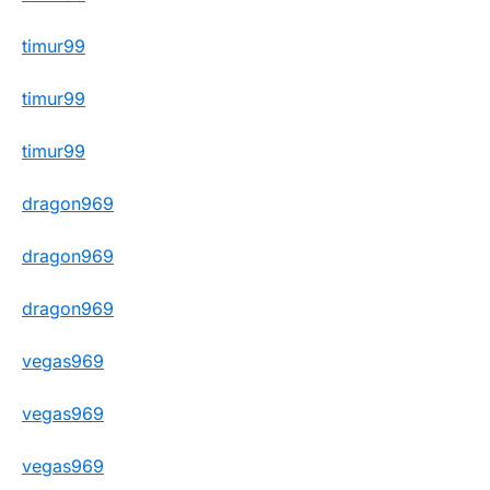
timur99
timur99
timur99
dragon969
dragon969
dragon969
vegas969
vegas969
vegas969