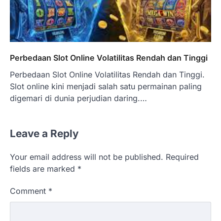
Perbedaan Slot Online Volatilitas Rendah dan Tinggi
Perbedaan Slot Online Volatilitas Rendah dan Tinggi.
Slot online kini menjadi salah satu permainan paling
digemari di dunia perjudian daring.…
Leave a Reply
Your email address will not be published.
Required
fields are marked
*
Comment
*