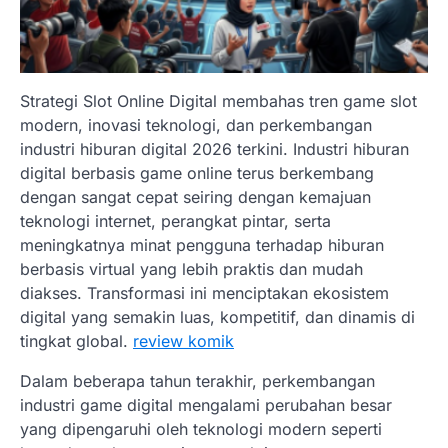
Strategi Slot Online Digital membahas tren game slot
modern, inovasi teknologi, dan perkembangan
industri hiburan digital 2026 terkini. Industri hiburan
digital berbasis game online terus berkembang
dengan sangat cepat seiring dengan kemajuan
teknologi internet, perangkat pintar, serta
meningkatnya minat pengguna terhadap hiburan
berbasis virtual yang lebih praktis dan mudah
diakses. Transformasi ini menciptakan ekosistem
digital yang semakin luas, kompetitif, dan dinamis di
tingkat global.
review komik
Dalam beberapa tahun terakhir, perkembangan
industri game digital mengalami perubahan besar
yang dipengaruhi oleh teknologi modern seperti