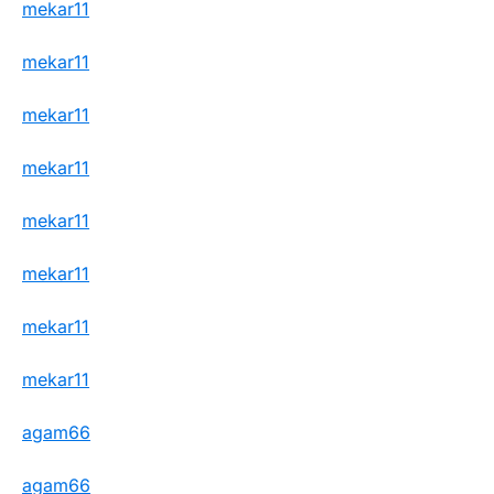
mekar11
mekar11
mekar11
mekar11
mekar11
mekar11
mekar11
mekar11
agam66
agam66