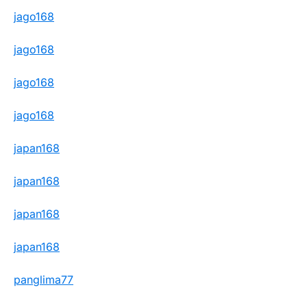
jago168
jago168
jago168
jago168
japan168
japan168
japan168
japan168
panglima77