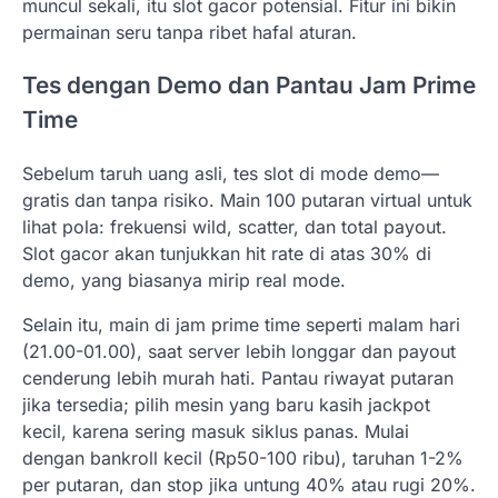
muncul sekali, itu slot gacor potensial. Fitur ini bikin
permainan seru tanpa ribet hafal aturan.
Tes dengan Demo dan Pantau Jam Prime
Time
Sebelum taruh uang asli, tes slot di mode demo—
gratis dan tanpa risiko. Main 100 putaran virtual untuk
lihat pola: frekuensi wild, scatter, dan total payout.
Slot gacor akan tunjukkan hit rate di atas 30% di
demo, yang biasanya mirip real mode.
Selain itu, main di jam prime time seperti malam hari
(21.00-01.00), saat server lebih longgar dan payout
cenderung lebih murah hati. Pantau riwayat putaran
jika tersedia; pilih mesin yang baru kasih jackpot
kecil, karena sering masuk siklus panas. Mulai
dengan bankroll kecil (Rp50-100 ribu), taruhan 1-2%
per putaran, dan stop jika untung 40% atau rugi 20%.