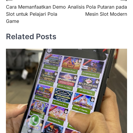
Post
Cara Memanfaatkan Demo
Analisis Pola Putaran pada
navigation
Slot untuk Pelajari Pola
Mesin Slot Modern
Game
Related Posts