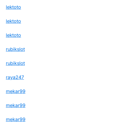
lektoto
lektoto
lektoto
rubikslot
rubikslot
raya247
mekar99
mekar99
mekar99