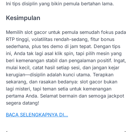
Ini tips disiplin yang bikin pemula bertahan lama.
Kesimpulan
Memilih slot gacor untuk pemula semudah fokus pada
RTP tinggi, volatilitas rendah-sedang, fitur bonus
sederhana, plus tes demo di jam tepat. Dengan tips
ini, Anda tak lagi asal klik spin, tapi pilih mesin yang
beri kemenangan stabil dan pengalaman positif. Ingat,
mulai kecil, catat hasil setiap sesi, dan jangan kejar
kerugian—disiplin adalah kunci utama. Terapkan
sekarang, dan rasakan bedanya: slot gacor bukan
lagi misteri, tapi teman setia untuk kemenangan
pertama Anda. Selamat bermain dan semoga jackpot
segera datang!
BACA SELENGKAPNYA DI…
⟵
⟶