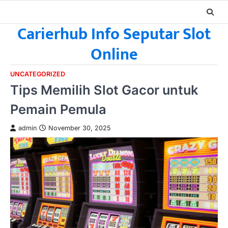
Skip
to
Carierhub Info Seputar Slot
content
Online
UNCATEGORIZED
Tips Memilih Slot Gacor untuk
Pemain Pemula
admin
November 30, 2025